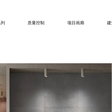
系列
质量控制
项目画廊
建
目
食物和饭店
住宅
ogiusto
KFC Roma
Roof Cos
c Design
Unconventional
水泥
sego (PD)
Roma Tritone
Costiera am