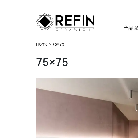
产品
Home
>
75×75
效果
质量
着重强调
BIM
Refin DTS – Daring Art
公司简介
全部项
75×75
Explorations
环境
什么是精细瓷？
住宅
Large Slabs
瑞芬体验
Metamorphoses by
颜色
常见问题答疑
零售
定制厚瓷砖
可持续性
Oliver Laric 2025
尺寸
食物和饭店
铺贴系统
100% 意大利制造
Glint by Quayola 2024
办公室和陈列室
证书
Where we are
零售
全部系列
款待
安全数据表
联系我们
Quell
Iconi
Albigna
公共场所