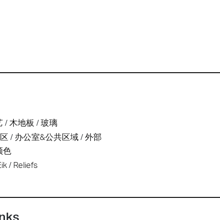
艺
木地板
玻璃
待区
办公室&公共区域
外部
颜色
ik
Reliefs
inks