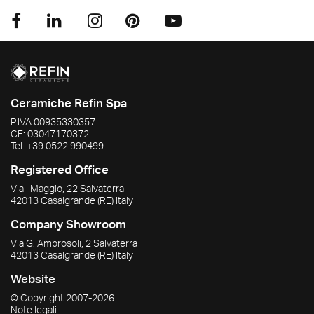
Ceramiche Refin Spa
P.IVA
00935330357
CF:
03047170372
Tel.
+39 0522 990499
Registered Office
Via I Maggio, 22 Salvaterra
42013
Casalgrande
(RE)
Italy
Company Showroom
Via G. Ambrosoli, 2 Salvaterra
42013
Casalgrande
(RE)
Italy
Website
© Copyright
2007-2026
Note legali