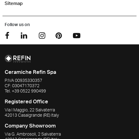
Sitemap
Follow us on
Ceramiche Refin Spa
P.IVA
00935330357
CF:
03047170372
Tel.
+39 0522 990499
Registered Office
Via I Maggio, 22 Salvaterra
42013
Casalgrande
(RE)
Italy
Company Showroom
Via G. Ambrosoli, 2 Salvaterra