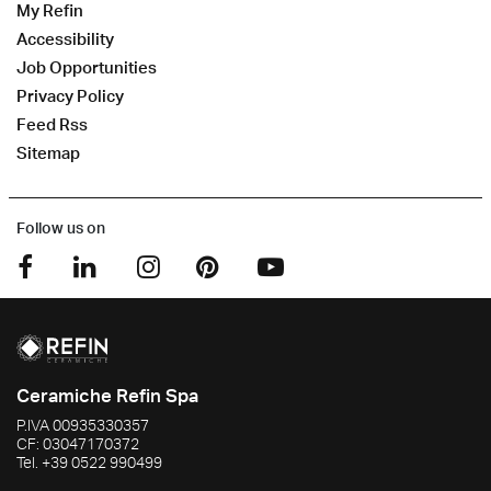
My Refin
Accessibility
Job Opportunities
Privacy Policy
Feed Rss
Sitemap
Follow us on
Ceramiche Refin Spa
P.IVA
00935330357
CF:
03047170372
Tel.
+39 0522 990499