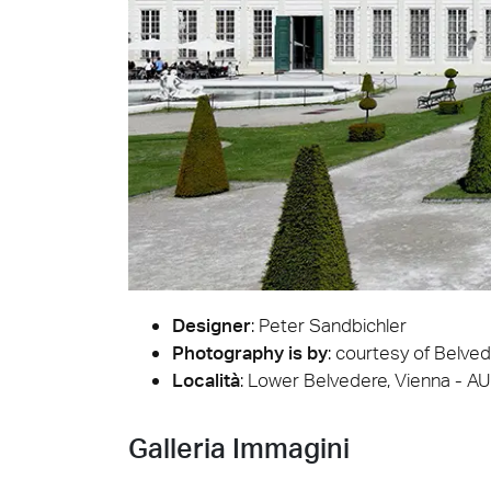
木地
Designer
:
Peter Sandbichler
Photography is by
:
courtesy of Belve
Località
: Lower Belvedere, Vienna - AU
Galleria Immagini