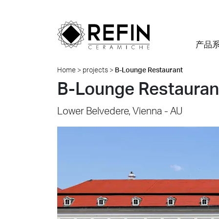
产品
Home
>
projects
>
B-Lounge Restaurant
效果
质量
着重强调
BIM
Refin DTS – Daring Art
公司简介
B-Lounge Restauran
全部项
Explorations
环境
什么是精细瓷？
住宅
Large Slabs
瑞芬体验
Lower Belvedere, Vienna - AU
Metamorphoses by
颜色
常见问题答疑
零售
定制厚瓷砖
可持续性
Oliver Laric 2025
尺寸
食物和饭店
铺贴系统
100% 意大利制造
Glint by Quayola 2024
办公室和陈列室
证书
Where we are
零售
全部系列
款待
安全数据表
联系我们
Quell
Iconi
Albigna
公共场所