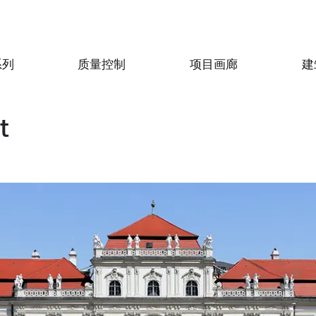
系列
质量控制
项目画廊
建
t
目
食物和饭店
住宅
ogiusto
KFC Roma
Roof Cos
c Design
Unconventional
水泥
sego (PD)
Roma Tritone
Costiera am