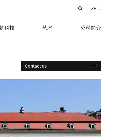
ZH
筑科技
艺术
公司简介
Contact us
食物和饭店
tiera Garden
Bolero Restaurant
大理石和石材
alfitana
Naklo